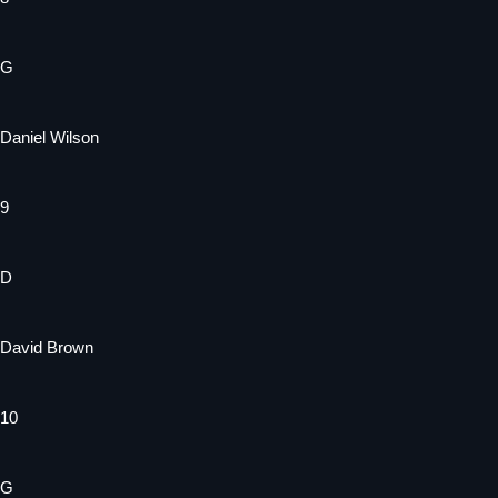
G
Daniel Wilson
9
D
David Brown
10
G