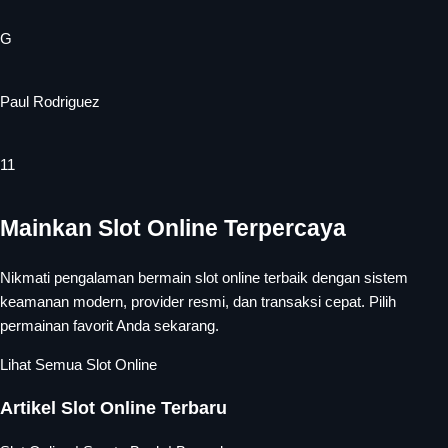
G
Paul Rodriguez
11
Mainkan Slot Online Terpercaya
Nikmati pengalaman bermain slot online terbaik dengan sistem
keamanan modern, provider resmi, dan transaksi cepat. Pilih
permainan favorit Anda sekarang.
Lihat Semua Slot Online
Artikel Slot Online Terbaru