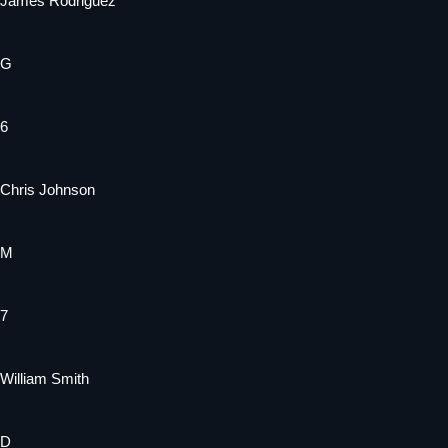
James Rodriguez
G
6
Chris Johnson
M
7
William Smith
D