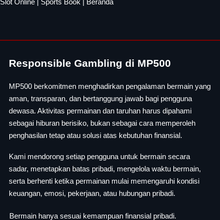
Slot Online
|
Sports Book
|
Beranda
Responsible Gambling di MP500
MP500 berkomitmen menghadirkan pengalaman bermain yang
aman, transparan, dan bertanggung jawab bagi pengguna
dewasa. Aktivitas permainan dan taruhan harus dipahami
sebagai hiburan berisiko, bukan sebagai cara memperoleh
penghasilan tetap atau solusi atas kebutuhan finansial.
Kami mendorong setiap pengguna untuk bermain secara
sadar, menetapkan batas pribadi, mengelola waktu bermain,
serta berhenti ketika permainan mulai memengaruhi kondisi
keuangan, emosi, pekerjaan, atau hubungan pribadi.
Bermain hanya sesuai kemampuan finansial pribadi.