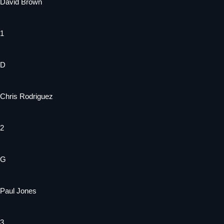
David Brown
1
D
Chris Rodriguez
2
G
Paul Jones
3