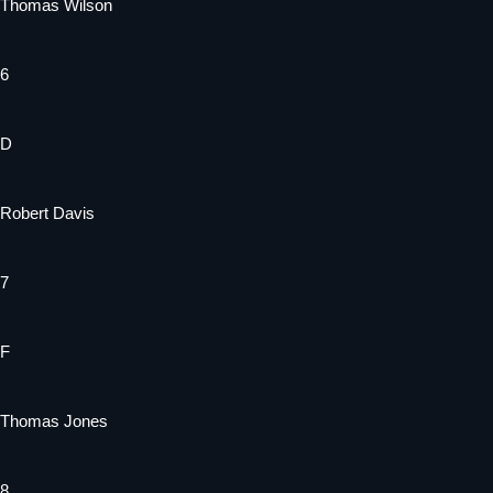
Thomas Wilson
6
D
Robert Davis
7
F
Thomas Jones
8