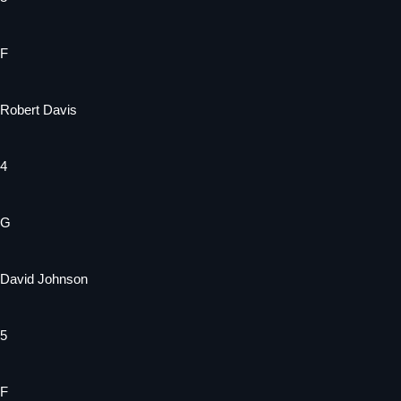
F
Robert Davis
4
G
David Johnson
5
F