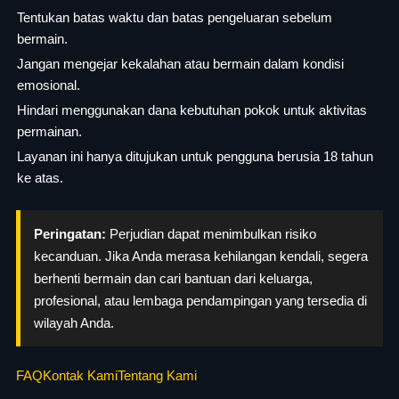
Tentukan batas waktu dan batas pengeluaran sebelum
bermain.
Jangan mengejar kekalahan atau bermain dalam kondisi
emosional.
Hindari menggunakan dana kebutuhan pokok untuk aktivitas
permainan.
Layanan ini hanya ditujukan untuk pengguna berusia 18 tahun
ke atas.
Peringatan:
Perjudian dapat menimbulkan risiko
kecanduan. Jika Anda merasa kehilangan kendali, segera
berhenti bermain dan cari bantuan dari keluarga,
profesional, atau lembaga pendampingan yang tersedia di
wilayah Anda.
FAQ
Kontak Kami
Tentang Kami