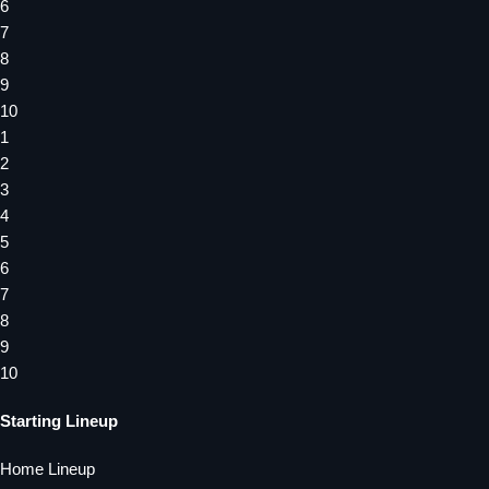
6
7
8
9
10
1
2
3
4
5
6
7
8
9
10
Starting Lineup
Home Lineup