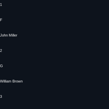
1
F
John Miller
2
G
William Brown
3