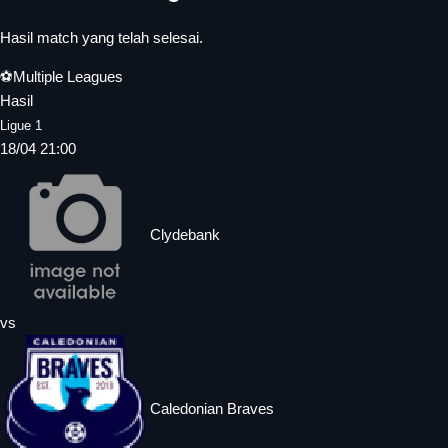
Hasil match yang telah selesai.
⚽
Multiple Leagues
Hasil
Ligue 1
18/04 21:00
Clydebank
vs
Caledonian Braves