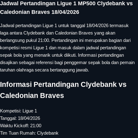
Jadwal Pertandingan Ligue 1 MP500 Clydebank vs
Caledonian Braves 18/04/2026
Jadwal pertandingan Ligue 1 untuk tanggal 18/04/2026 termasuk
laga antara Clydebank dan Caledonian Braves yang akan
berlangsung pukul 21:00. Pertandingan ini merupakan bagian dari
kompetisi resmi Ligue 1 dan masuk dalam jadwal pertandingan
sepak bola yang menarik untuk diikuti. Informasi pertandingan
disajikan sebagai referensi bagi penggemar sepak bola dan pemain
taruhan olahraga secara bertanggung jawab.
Informasi Pertandingan Clydebank vs
Caledonian Braves
Kompetisi: Ligue 1
Tanggal: 18/04/2026
Waktu Kickoff: 21:00
Tim Tuan Rumah: Clydebank