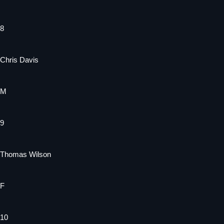
8
Chris Davis
M
9
Thomas Wilson
F
10