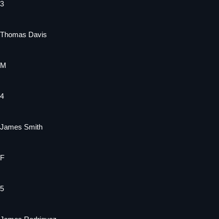
3
Thomas Davis
M
4
James Smith
F
5