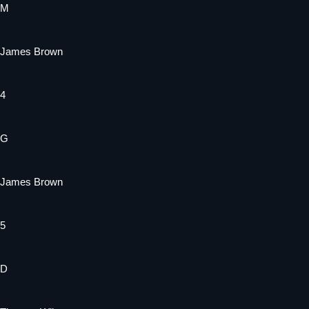
M
James Brown
4
G
James Brown
5
D