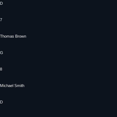
D
7
Thomas Brown
G
8
Michael Smith
D