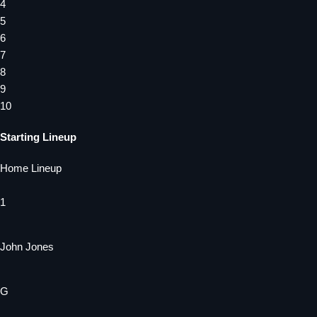
4
5
6
7
8
9
10
Starting Lineup
Home Lineup
1
John Jones
G