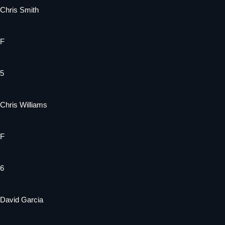
Chris Smith
F
5
Chris Williams
F
6
David Garcia