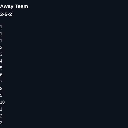
Away Team
3-5-2
1
1
1
2
3
4
5
6
7
8
9
10
1
2
3