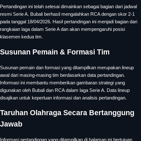
Pertandingan ini telah selesai dimainkan sebagai bagian dari jadwal
resmi Serie A. Bubali berhasil mengalahkan RCA dengan skor 2-1
pada tanggal 18/04/2026. Hasil pertandingan ini menjadi bagian dari
rangkaian laga dalam Serie A dan akan mempengaruhi posisi
klasemen kedua tim.
Susunan Pemain & Formasi Tim
Susunan pemain dan formasi yang ditampilkan merupakan lineup
awal dari masing-masing tim berdasarkan data pertandingan.
Informasi ini membantu memberikan gambaran strategi yang
digunakan oleh Bubali dan RCA dalam laga Serie A. Data lineup
disajikan untuk keperluan informasi dan analisis pertandingan.
Taruhan Olahraga Secara Bertanggung
Jawab
Informasi pertandingan yang ditampilkan di halaman ini bertujuan