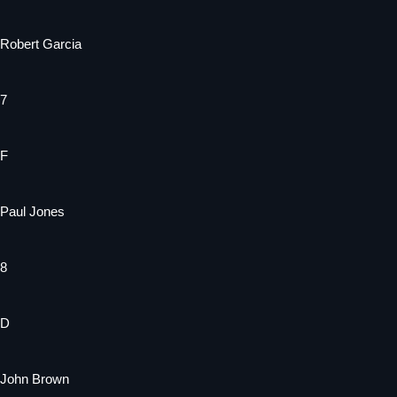
Robert Garcia
7
F
Paul Jones
8
D
John Brown