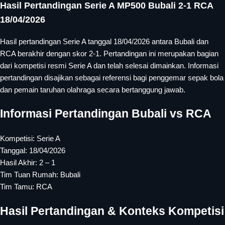
Hasil Pertandingan Serie A MP500 Bubali 2-1 RCA
18/04/2026
Hasil pertandingan Serie A tanggal 18/04/2026 antara Bubali dan
RCA berakhir dengan skor 2-1. Pertandingan ini merupakan bagian
dari kompetisi resmi Serie A dan telah selesai dimainkan. Informasi
pertandingan disajikan sebagai referensi bagi penggemar sepak bola
dan pemain taruhan olahraga secara bertanggung jawab.
Informasi Pertandingan Bubali vs RCA
Kompetisi: Serie A
Tanggal: 18/04/2026
Hasil Akhir: 2 – 1
Tim Tuan Rumah: Bubali
Tim Tamu: RCA
Hasil Pertandingan & Konteks Kompetisi