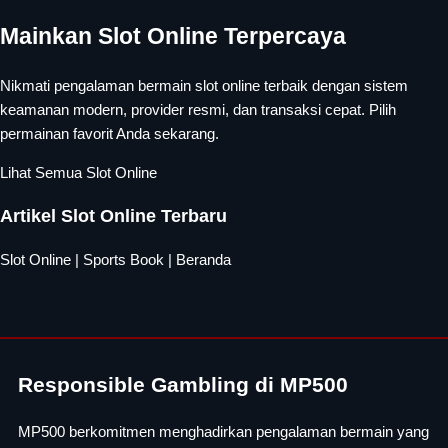
Mainkan Slot Online Terpercaya
Nikmati pengalaman bermain slot online terbaik dengan sistem
keamanan modern, provider resmi, dan transaksi cepat. Pilih
permainan favorit Anda sekarang.
Lihat Semua Slot Online
Artikel Slot Online Terbaru
Slot Online
|
Sports Book
|
Beranda
Responsible Gambling di MP500
MP500 berkomitmen menghadirkan pengalaman bermain yang