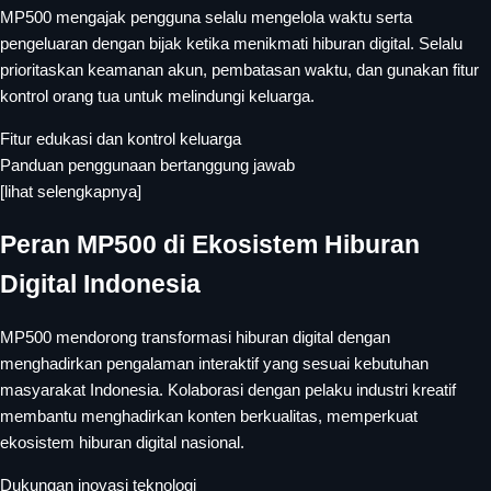
MP500 mengajak pengguna selalu mengelola waktu serta
pengeluaran dengan bijak ketika menikmati hiburan digital. Selalu
prioritaskan keamanan akun, pembatasan waktu, dan gunakan fitur
kontrol orang tua untuk melindungi keluarga.
Fitur edukasi dan kontrol keluarga
Panduan penggunaan bertanggung jawab
[lihat selengkapnya]
Peran MP500 di Ekosistem Hiburan
Digital Indonesia
MP500 mendorong transformasi hiburan digital dengan
menghadirkan pengalaman interaktif yang sesuai kebutuhan
masyarakat Indonesia. Kolaborasi dengan pelaku industri kreatif
membantu menghadirkan konten berkualitas, memperkuat
ekosistem hiburan digital nasional.
Dukungan inovasi teknologi