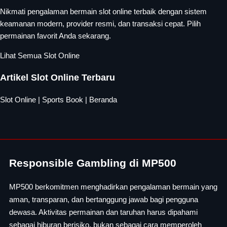
Nikmati pengalaman bermain slot online terbaik dengan sistem
keamanan modern, provider resmi, dan transaksi cepat. Pilih
permainan favorit Anda sekarang.
Lihat Semua Slot Online
Artikel Slot Online Terbaru
Slot Online
|
Sports Book
|
Beranda
Responsible Gambling di MP500
MP500 berkomitmen menghadirkan pengalaman bermain yang
aman, transparan, dan bertanggung jawab bagi pengguna
dewasa. Aktivitas permainan dan taruhan harus dipahami
sebagai hiburan berisiko, bukan sebagai cara memperoleh