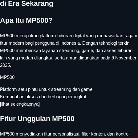
di Era Sekarang
Apa Itu MP500?
MP500 merupakan platform hiburan digital yang menawarkan ragam
fitur modern bagi pengguna di Indonesia. Dengan teknologi terkini,
MP500 memberikan layanan streaming, game, dan akses hiburan
lain yang mudah dijangkau serta aman digunakan pada 9 November
2025.
MP500
Platform satu pintu untuk streaming dan game
Kemudahan akses dari berbagai perangkat
[lihat selengkapnya]
Fitur Unggulan MP500
MP500 menyediakan fitur personalisasi, filter konten, dan kontrol