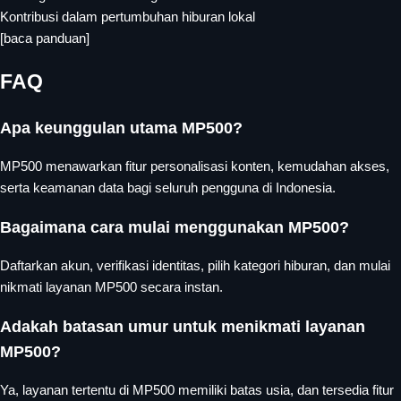
Kontribusi dalam pertumbuhan hiburan lokal
[baca panduan]
FAQ
Apa keunggulan utama MP500?
MP500 menawarkan fitur personalisasi konten, kemudahan akses,
serta keamanan data bagi seluruh pengguna di Indonesia.
Bagaimana cara mulai menggunakan MP500?
Daftarkan akun, verifikasi identitas, pilih kategori hiburan, dan mulai
nikmati layanan MP500 secara instan.
Adakah batasan umur untuk menikmati layanan
MP500?
Ya, layanan tertentu di MP500 memiliki batas usia, dan tersedia fitur