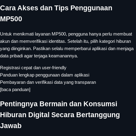
Cara Akses dan Tips Penggunaan
MP500
Untuk menikmati layanan MP500, pengguna hanya perlu membuat
akun dan memverifikasi identitas. Setelah itu, pilih kategori hiburan
yang diinginkan. Pastikan selalu memperbarui aplikasi dan menjaga
data pribadi agar terjaga keamanannya.
Registrasi cepat dan user-friendly
Panduan lengkap penggunaan dalam aplikasi
Pembayaran dan verifikasi data yang transparan
[baca panduan]
Pentingnya Bermain dan Konsumsi
Hiburan Digital Secara Bertanggung
Jawab