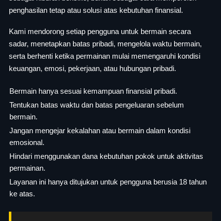
penghasilan tetap atau solusi atas kebutuhan finansial.
Kami mendorong setiap pengguna untuk bermain secara
sadar, menetapkan batas pribadi, mengelola waktu bermain,
serta berhenti ketika permainan mulai memengaruhi kondisi
keuangan, emosi, pekerjaan, atau hubungan pribadi.
Bermain hanya sesuai kemampuan finansial pribadi.
Tentukan batas waktu dan batas pengeluaran sebelum
bermain.
Jangan mengejar kekalahan atau bermain dalam kondisi
emosional.
Hindari menggunakan dana kebutuhan pokok untuk aktivitas
permainan.
Layanan ini hanya ditujukan untuk pengguna berusia 18 tahun
ke atas.